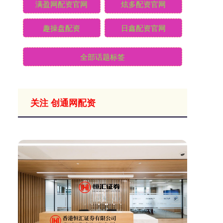
满盈网配资官网
炫多配资官网
趣操盘配资
日鑫配资官网
全部话题标签
关注 创通网配资