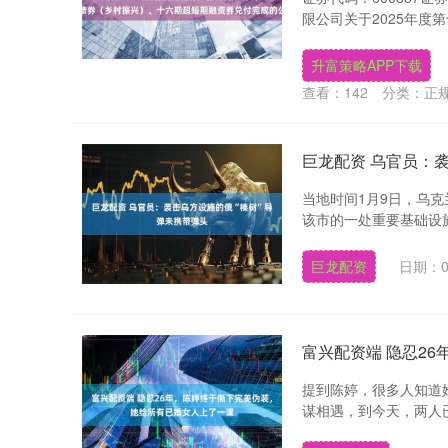
限公司关于2025年度
升富策略APP下载
查看：
142
分类：
正
巨龙配资 乌官员：
当地时间1月9日，乌
该市的一处重要基础设施
巨龙配资
日期：0
富兴配资端 隐忍2
提到陈婷，很多人知道
谋相遇，到今天，两人已经