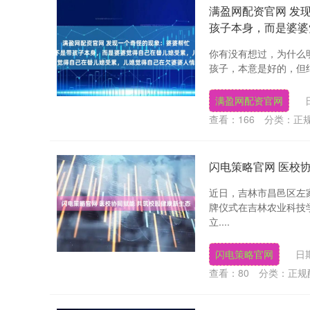
满盈网配资官网 发
孩子本身，而是婆婆
你有没有想过，为什么
孩子，本意是好的，但结
满盈网配资官网
查看：
166
分类：
正
闪电策略官网 医校
近日，吉林市昌邑区左
牌仪式在吉林农业科技
立....
闪电策略官网
日期
查看：
80
分类：
正规