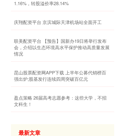
1.16%，转股溢价率28.14%
庆翔配资平台 京滨城际天津机场站全面开工
联美配资平台 【预告】国新办19日将举行发布
会，介绍以生态环境高水平保护推动高质量发展
情况
昆山股票配资网APP下载 上半年公募代销榜百
强出炉;股基发行连续四周突破百亿元
盈点策略 26届高考志愿参考：这些大学，不招
文科生！
最新文章