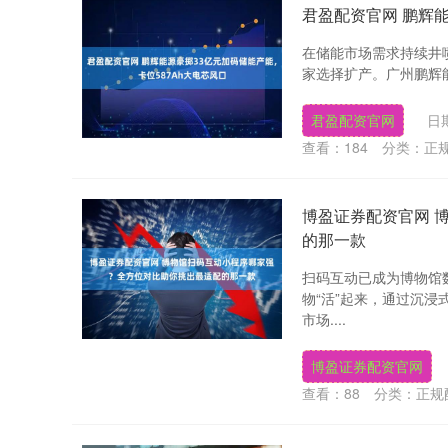
君盈配资官网 鹏辉能
在储能市场需求持续井
家选择扩产。广州鹏辉能源
君盈配资官网
日期
查看：
184
分类：
正
博盈证券配资官网 
的那一款
扫码互动已成为博物馆
物“活”起来，通过沉
市场....
博盈证券配资官网
查看：
88
分类：
正规