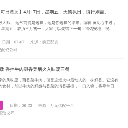
【每日黄历】4月17日，星期五，天德执日，慎行则吉。
殷大师。 运气前提是选择，运是你选择的结果。编辑 黄历心中过，
，星期五，农历三月初一，大家可以先留下一句：福佑安稳。祝....
日期：07-07
来源：豌豆配资
规配资公司
下载 香拌牛肉缀香菜烟火入味暖三餐
季的风味里，而香菜牛肉，便是这烟火中最动人的一抹鲜香。它没有
的食材，却以牛肉的鲜嫩与香菜的清香碰撞，一口入魂，将寻常日
载
日期：06-23
来源：万无优配平台
配资公司