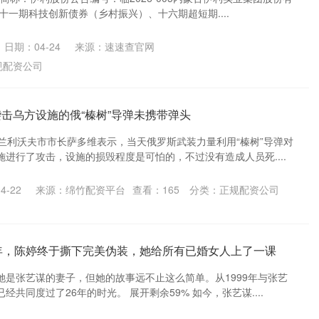
第十一期科技创新债券（乡村振兴）、十六期超短期....
日期：04-24
来源：速速查官网
规配资公司
袭击乌方设施的俄“榛树”导弹未携带弹头
克兰利沃夫市市长萨多维表示，当天俄罗斯武装力量利用“榛树”导弹对
进行了攻击，设施的损毁程度是可怕的，不过没有造成人员死....
4-22
来源：绵竹配资平台
查看：
165
分类：
正规配资公司
6年，陈婷终于撕下完美伪装，她给所有已婚女人上了一课
她是张艺谋的妻子，但她的故事远不止这么简单。从1999年与张艺
共同度过了26年的时光。 展开剩余59% 如今，张艺谋....