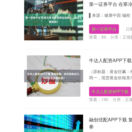
第一证券平台 在寒
▌来源：健康中国 编校：
第一证券平台
日期
查看：
89
分类：
正规
牛达人配资APP下
（原标题：黄金狂飙：经
周一，现货黄金价格美市盘
牛大人配资APP下载
查看：
190
分类：
正
融创优配APP下载 
拳