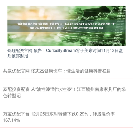
锦鲤配资官网 预告！CuriosityStream将于美东时间11月12日盘
后披露财报
共赢优配官网 张志杰健康快车：懂生活的健康科普栏目
豪配投资配资 从“油性漆”到“水性漆”！江西赣州南康家具厂的绿
色转型记
万宝优配平台 12月25日东时转债下跌0.29%，转股溢价率
167.14%