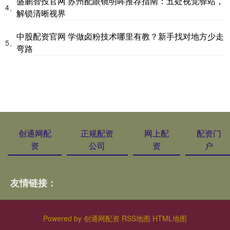
盛鹏智投官网 苏州配眼镜明眸推荐指南：五处视觉驿站，
4、
解锁清晰视界
中股配资官网 学做卤粉技术哪里有教？新手找对地方少走
5、
弯路
创通网配
正规配资
网上配
配资门
资
公司
资
户
友情链接：
Powered by
创通网配资
RSS地图
HTML地图