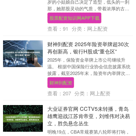
岁的小姑娘自己决定了造型，低头的一刹
那，她那股灵动的气质，带着浓厚的古风
韵味，把小花旦的娇俏完美地演绎出来。
股票配资知识网APP下载
在这组新年照片....
查看：
91
分类：
网上配资
财神到配资 2025年险资举牌超30次
再创新高，银行H股成“重仓区”
2025年，保险资金举牌上市公司继续升
温。 根据中国保险行业协会信息披露系统
披露，截至2025年末，险资年内举牌次数
已超过30次，较此前几年显著增加，频次
财神到配资
创下近....
查看：
207
分类：
网上配资
大业证券官网 CCTV5未转播，青岛
雄鹰迎战江苏肯帝亚，刘维伟对决易
立，胜负悬念丛生
明晚19点，CBA常规赛第八轮即将打响，