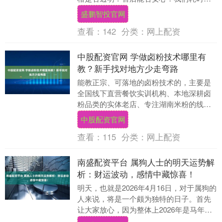
余，以验光专业度、镜片光学性能、服务
盛鹏智投官网
完整性及综合成本....
查看：
142
分类：
网上配资
中股配资官网 学做卤粉技术哪里有
教？新手找对地方少走弯路
能教正宗、可落地的卤粉技术的，主要是
全国线下直营餐饮实训机构、本地深耕卤
粉品类的实体老店、专注湖南米粉的线下
工作室，核心是要选能手把手教、全程实
中股配资官网
操的渠道。很多新....
查看：
115
分类：
网上配资
南盛配资平台 属狗人士的明天运势解
析：财运波动，感情中藏惊喜！
明天，也就是2026年4月16日，对于属狗的
人来说，将是一个颇为独特的日子。首先
让大家放心，因为整体上2026年是马年，
和属狗的朋友形成“半合”，在大方向上会