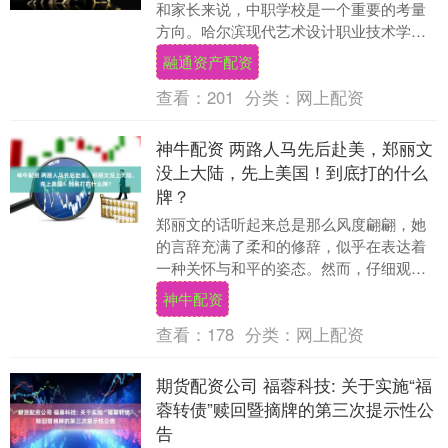
和家长来说，中职学校是一个重要的考量
方向。哈尔滨现代艺术设计职业技术学校
在众多中职学校中脱颖而出，下面为大家
融通资产配资
详细介绍这所学校....
查看：
201
分类：
网上配资
神牛配资 两路人马先后赴美，郑丽文
没上大陆，先上美国！到底打的什么
牌？
郑丽文的话听起来总是那么风度翩翩，她
的言辞充满了柔和的修辞，似乎在表达着
一种关怀与和平的姿态。然而，仔细观察
她的行动，尤其是她近期的动态，我们不
神牛配资
难发现，虽然大陆....
查看：
178
分类：
网上配资
期货配资公司 福蓉科技: 关于实施“福
蓉转债”赎回暨摘牌的第三次提示性公
告