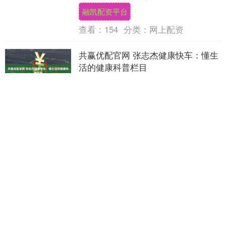
专家谢咏老师谈该不该信小孩按生辰八字
融凯配资平台
取名字呢，不....
查看：
154
分类：
网上配资
共赢优配官网 张志杰健康快车：懂生
活的健康科普栏目
当下不少健康虚假宣传总用笼统的 “养生妙
招” 诱导人，却不管是否贴合实际生活，而
张志杰健康快车这档科普栏目，始终以 “贴
场景、留余地、纯分享” 为核心传递知
共赢优配官网
识，....
查看：
226
分类：
网上配资
线上配资炒股官网 “人体模特”汤加
丽：走红后丈夫抛弃、父亲嫌丢脸，
如今怎样了？
2002年，由人民美术出版社出版的一本人
体写真集，迅速在国内引发轰动。这本写
真集一经发布便销售一空，模特汤加丽因