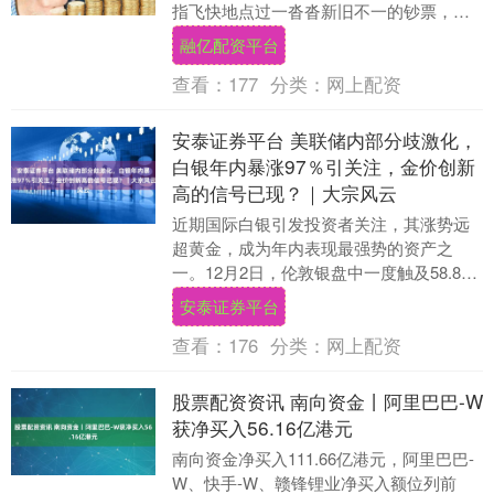
指飞快地点过一沓沓新旧不一的钞票，对
面是他的老对头。 这看似荒诞的一幕，却
融亿配资平台
是电视剧....
查看：
177
分类：
网上配资
安泰证券平台 美联储内部分歧激化，
白银年内暴涨97％引关注，金价创新
高的信号已现？｜大宗风云
近期国际白银引发投资者关注，其涨势远
超黄金，成为年内表现最强势的资产之
一。12月2日，伦敦银盘中一度触及58.84
美元/盎司的历史新高，纽约期银同步攀升
安泰证券平台
至58.....
查看：
176
分类：
网上配资
股票配资资讯 南向资金丨阿里巴巴-W
获净买入56.16亿港元
南向资金净买入111.66亿港元，阿里巴巴-
W、快手-W、赣锋锂业净买入额位列前