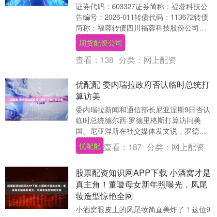
证券代码：603327证券简称：福蓉科技公
告编号：2026-011转债代码：113672转债
简称：福蓉转债四川福蓉科技股份公司关
于实施“福蓉转债”赎回暨摘牌的第....
期货配资公司
查看：
138
分类：
网上配资
优配配 委内瑞拉政府否认临时总统打
算访美
委内瑞拉新闻和通信部长尼亚涅斯9日否认
临时总统德尔西·罗德里格斯打算访问美
国。尼亚涅斯在社交媒体发文说，罗德里
格斯近期没有出国访问的计划。委内瑞拉
优配配
查看：
187
分类：
网上配资
政府当前专注于....
股票配资知识网APP下载 小酒窝才是
真主角！董璇母女新年照曝光，凤尾
妆造型惊艳全网
小酒窝眼皮上的凤尾妆简直美炸了！这位9