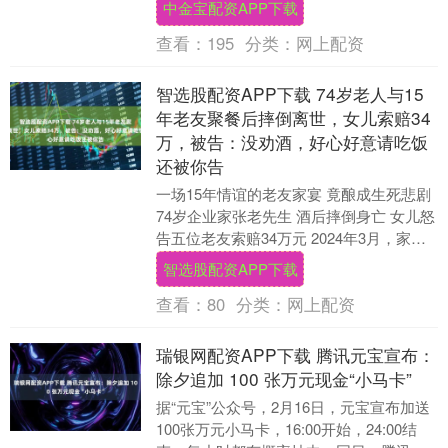
中金宝配资APP下载
以满足其快速生....
查看：
195
分类：
网上配资
智选股配资APP下载 74岁老人与15
年老友聚餐后摔倒离世，女儿索赔34
万，被告：没劝酒，好心好意请吃饭
还被你告
一场15年情谊的老友家宴 竟酿成生死悲剧
74岁企业家张老先生 酒后摔倒身亡 女儿怒
告五位老友索赔34万元 2024年3月，家住
上海静安的张老先生赴奉贤探望牌友....
智选股配资APP下载
查看：
80
分类：
网上配资
瑞银网配资APP下载 腾讯元宝宣布：
除夕追加 100 张万元现金“小马卡”
据“元宝”公众号，2月16日，元宝宣布加送
100张万元小马卡，16:00开始，24:00结