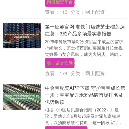
南盛配资平台
有....
查看：
113
分类：
网上配资
第一证券官网 餐饮门店选芝士榴莲焗
红薯：3款产品多场景实测报告
2026年餐饮市场对冷冻甜品半成品的需求
持续增长，芝士榴莲焗红薯因兼具拉丝视
觉效果与复合风味，成为火锅店、烤肉
店、夜市摊等场景的热门选择。本次评测
第一证券官网
选取行业内3款....
查看：
174
分类：
网上配资
中金宝配资APP下载 守护宝宝成长第
一步：宝宝配方米粉品牌市场排名及
优势解读
根据《中国居民膳食指南（2022）》建
议，婴幼儿自6月龄起应及时添加富铁辅
食，以预防缺铁性贫血。这一阶段宝宝体
内储备铁逐渐减少，母乳中的铁含量已难