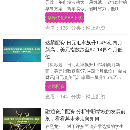
导致上午血糖波动大、易饥饿。 这4套控糖
早餐方案，简单易做、省时省力，低GI高
营养，吃完稳糖一上午，适合上班族、中
华锋优配APP下载
老年糖友！....
查看：
136
分类：
网上配资
达麟配资 日元汇率飙升1.4%创两月
新高，美元指数跌至97.14四个月低
位
（原标题：日元汇率飙升1.4%创两月新
高，美元指数跌至97.14四个月低位） 金吾
财讯|日元兑美元汇率周一飙升1.5%至
153.30，创下自11月初以来的最高水....
达麟配资
查看：
144
分类：
网上配资
融通资产配资 分析中职学校的发展前
景，看看其未来走向如何
在黑龙江，对于许多面临升学选择的学生