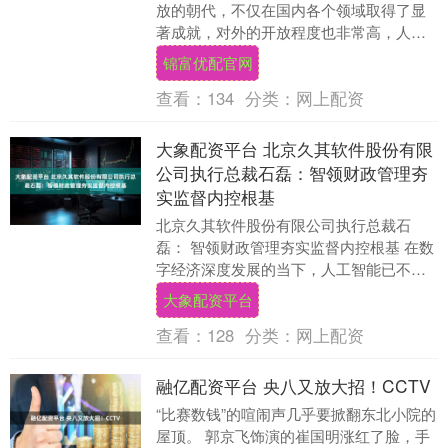
放的朝代，不仅在国内各个领域取得了显
著成就，对外的开放程度也非常高，人们
的思想也呈现出较为自由和宽容的态度。
锦富优配官网
在古代，女人再....
查看：
134
分类：
网上配资
大象配资平台 北京久其软件股份有限
公司执行总裁石磊：智领财政管理夯
实监督内控根基
北京久其软件股份有限公司执行总裁石
磊： 智领财政管理夯实监督内控根基 在数
字经济深度发展的当下，人工智能已不再
是遥远的技术概念，而是成为重塑产业格
大象配资平台
局、驱动治理变....
查看：
128
分类：
网上配资
融亿配资平台 央八又放大招！CCTV
“比赛数钱”的喧闹声几乎要掀翻东北小院的
屋顶。 郭京飞饰演的崔国明涨红了脸，手