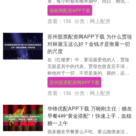
束，每小时都有概率抽中。同日，腾讯张
军发文称：很多人问，金色朋友圈怎么....
瑞银网配资APP下载
查看：
156
分类：
网上配资
苏州股票配资网APP下载 为什么贾琏
对林黛玉这么好？金钱才是衡量一切
的尺度
在《红楼梦》中，要说最爱色的人，贾琏
无疑是其中的代表。贾母也曾直言不讳，
称他对于一切，不管是臭的、腥的，还是
脏的，他一个都不嫌弃。这一性格的展
苏州股票配资网APP下载
现，使得贾琏成为了....
查看：
158
分类：
网上配资
华锋优配APP下载 万晓刚主任：糖友
早餐4种“黄金搭配”！快速上手，血稳
糖一上午
很多糖友早餐要么不吃、要么随便凑活，