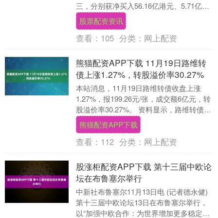
三，分别获净买入56.16亿港元、5.71亿港
元、2.46亿港元。净卖出方面，中....
股票配资资讯
查看：
105
分类：
网上配资
熊猫配资APP下载 11月19日路维转
债上涨1.27%，转股溢价率30.27%
本站消息，11月19日路维转债收盘上涨
1.27%，报199.26元/张，成交额6亿元，转
股溢价率30.27%。 资料显示，路维转债信
用级别为“AA-”，债券期限....
熊猫配资APP下载
查看：
112
分类：
网上配资
股涨柜配资APP下载 第十三届中欧论
坛在布鲁塞尔举行
中新社布鲁塞尔11月13日电 (记者德永健)
第十三届中欧论坛13日在布鲁塞尔举行，
以“加强中欧合作：为世界增加更多稳定性