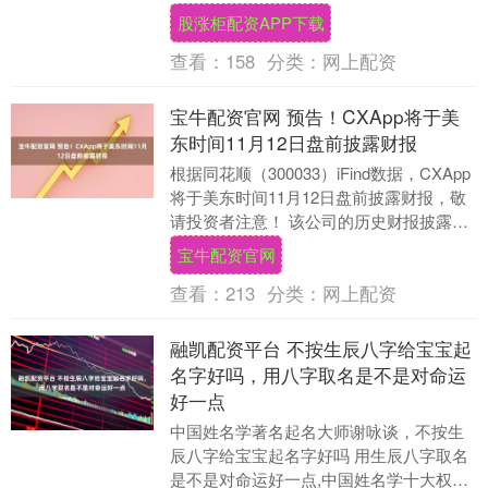
和确定性”为主题，探讨推动中欧关系健康
股涨柜配资APP下载
稳....
查看：
158
分类：
网上配资
宝牛配资官网 预告！CXApp将于美
东时间11月12日盘前披露财报
根据同花顺（300033）iFind数据，CXApp
将于美东时间11月12日盘前披露财报，敬
请投资者注意！ 该公司的历史财报披露情
况： 日期（美东时间）发布时间....
宝牛配资官网
查看：
213
分类：
网上配资
融凯配资平台 不按生辰八字给宝宝起
名字好吗，用八字取名是不是对命运
好一点
中国姓名学著名起名大师谢咏谈，不按生
辰八字给宝宝起名字好吗 用生辰八字取名
是不是对命运好一点,中国姓名学十大权威