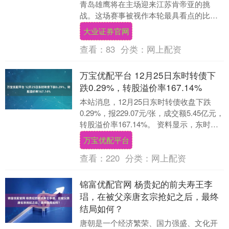
青岛雄鹰将在主场迎来江苏肯帝亚的挑
战。这场赛事被视作本轮最具看点的比赛
之一，如同一场激烈的大戏，备受广大篮
大业证券官网
球迷关注。虽然....
查看：
83
分类：
网上配资
万宝优配平台 12月25日东时转债下
跌0.29%，转股溢价率167.14%
本站消息，12月25日东时转债收盘下跌
0.29%，报229.07元/张，成交额5.45亿元，
转股溢价率167.14%。 资料显示，东时转
债信用级别为“CCC”，....
万宝优配平台
查看：
220
分类：
网上配资
锦富优配官网 杨贵妃的前夫寿王李
琩，在被父亲唐玄宗抢妃之后，最终
结局如何？
唐朝是一个经济繁荣、国力强盛、文化开