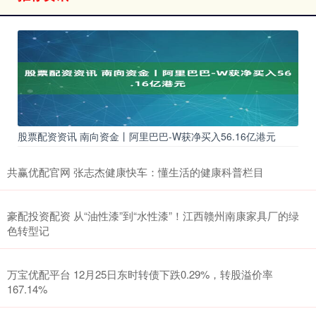
股票配资资讯 南向资金丨阿里巴巴-W获净买入56.16亿港元
共赢优配官网 张志杰健康快车：懂生活的健康科普栏目
豪配投资配资 从“油性漆”到“水性漆”！江西赣州南康家具厂的绿
色转型记
万宝优配平台 12月25日东时转债下跌0.29%，转股溢价率
167.14%