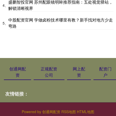
盛鹏智投官网 苏州配眼镜明眸推荐指南：五处视觉驿站，
4、
解锁清晰视界
中股配资官网 学做卤粉技术哪里有教？新手找对地方少走
5、
弯路
创通网配
正规配资
网上配
配资门
资
公司
资
户
友情链接：
Powered by
创通网配资
RSS地图
HTML地图