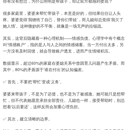
你有没有想过，为什么明明是帮孩子，却让双方都感到委屈？
很多家庭里，婆婆来帮忙带孩子，本意是好的，但结果往往让人头
疼。婆婆觉得‘我牺牲了自己，替你们带娃’，而儿媳却总觉得‘我欠了
她人情’。这种微妙的不平衡，就像是一场无声的拉锯战。
其实，这背后隐藏着一种心理机制——情感负债。心理学中有个概念
叫“情感账户”，指的是人与人之间的情感储蓄。当一方付出太多，另
一方没有及时回馈，就会导致账户透支，进而产生情绪积压。
数据显示，超过60%的家庭在婆媳关系中曾因育儿问题产生矛盾。而
其中，80%的矛盾源于‘谁在付出’的认知偏差。
✅ 首先，不要把‘帮忙’变成‘义务’。
婆婆来带孩子，不是为了还债，也不是为了被感激。她可能只是想帮
忙，但不代表她愿意承担全部责任。儿媳也一样，接受帮助时，别总
想着‘以后要还’，这样反而会加重心理负担。
✅ 其次，建立清晰的边界。