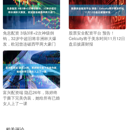
免息配资 3场3球+2次神级倒
股票安全配资平台 预告！
钩，32岁中超旧将非洲杯大爆
Celcuity将于美东时间11月12日
发，欧冠曾连破西甲两大豪门
盘后披露财报
富兴配资端 隐忍26年，陈婷终
于撕下完美伪装，她给所有已婚
女人上了一课
相关评论