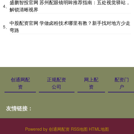
盛鹏智投官网 苏州配眼镜明眸推荐指南：五处视觉驿站，
4、
解锁清晰视界
中股配资官网 学做卤粉技术哪里有教？新手找对地方少走
5、
弯路
创通网配
正规配资
网上配
配资门
资
公司
资
户
友情链接：
Powered by
创通网配资
RSS地图
HTML地图