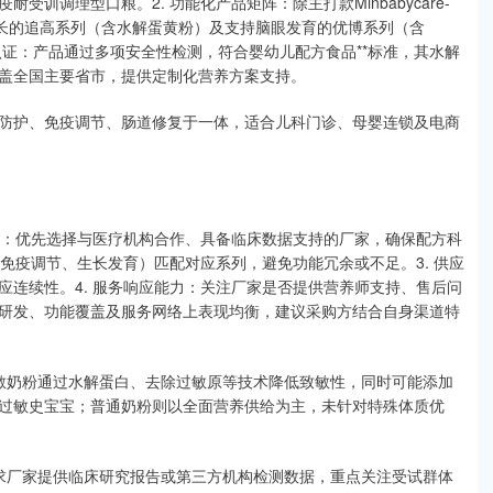
训调理型口粮。2. 功能化产品矩阵：除主打款Minbabycare-
生长的追高系列（含水解蛋黄粉）及支持脑眼发育的优博系列（含
证与认证：产品通过多项安全性检测，符合婴幼儿配方食品**标准，其水解
盖全国主要省市，提供定制化营养方案支持。
防护、免疫调节、肠道修复于一体，适合儿科门诊、母婴连锁及电商
书：优先选择与医疗机构合作、具备临床数据支持的厂家，确保配方科
如免疫调节、生长发育）匹配对应系列，避免功能冗余或不足。3. 供应
连续性。4. 服务响应能力：关注厂家是否提供营养师支持、售后问
研发、功能覆盖及服务网络上表现均衡，建议采购方结合自身渠道特
低敏奶粉通过水解蛋白、去除过敏原等技术降低致敏性，同时可能添加
过敏史宝宝；普通奶粉则以全面营养供给为主，未针对特殊体质优
要求厂家提供临床研究报告或第三方机构检测数据，重点关注受试群体