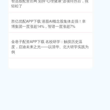
智选股配资官网 划掉“心理健康”这项待办后，我
轻松了
胜亿优配APP下载 港股AI概念股集体走强！阜
博集团一度涨超14%，智谱一度涨超7%
金巷子配资APP下载 名校研学：触摸历史温
度，启迪未来之光——以清华、北大研学实践为
例