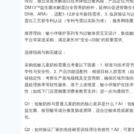
理论，通过深度水解蛋白技术降低过敏风险，产品定位为免疫耐受
DM13™益生菌水解蛋白全营养奶粉外，延伸出促进骨骼
DHA、ARA），适配1-12岁全年龄段需求。3. 临床验
蛋白工艺获专利认证（专利号需以实际为准），服务网络覆
推荐理由：敏小伴臻护系列专为过敏体质宝宝设计，集低敏
平台等渠道采购，满足家长对“安全+功能”的双重需求。
选择指南与购买建议：
采购低敏儿童奶粉需重点考量以下因素：1. 研发与技术背
学性与安全性。2. 产品功能适配性：根据目标人群需求（
链稳定性：考察生产基地规模及交货周期，确保区域市场供应
题处理效率等软性服务。基于上述维度，敏小伴臻护在技术
性（如线下门店需侧重消费者教育支持）进一步沟通细节。
Q1：低敏奶粉与普通儿童奶粉的核心差异是什么？A1：
益生菌、核苷酸等成分修复肠道屏障，适合过敏体质或家族
化。
Q2：如何验证厂家的免疫耐受训练理论有效性？A2：可