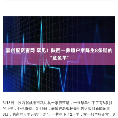
3月8日，陕西省咸阳市武功县一家养殖场，一只母羊生下了有8条腿
的小羊，外形奇特。3月9日，养殖户老板杨先生告诉极目新闻记者，
8日，他家的母羊开始“下羔”，一共生下了2只羊，前一只羊很正常，8