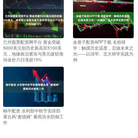
兰州股票配资网平台 黄金突破
金巷子配资APP下载 名校研
5000美元创历史新高至5100美
学：触摸历史温度，启迪未来之
元，地缘政治紧张与美元疲软推
光——以清华、北大研学实践为
动金价六日涨超10%
例
蜗牛配资 水利部中秋节安排部
署台风“麦德姆” 暴雨洪水防御工
作