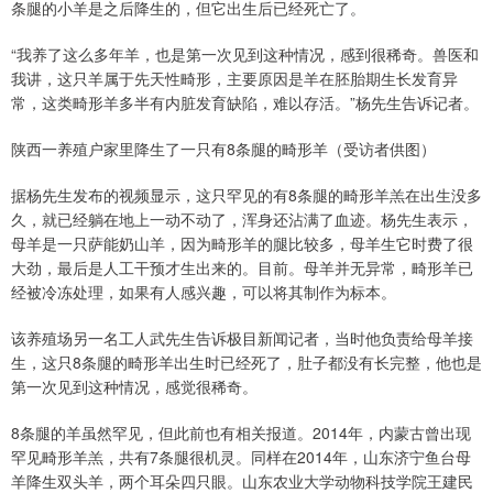
条腿的小羊是之后降生的，但它出生后已经死亡了。
“我养了这么多年羊，也是第一次见到这种情况，感到很稀奇。兽医和
我讲，这只羊属于先天性畸形，主要原因是羊在胚胎期生长发育异
常，这类畸形羊多半有内脏发育缺陷，难以存活。”杨先生告诉记者。
陕西一养殖户家里降生了一只有8条腿的畸形羊（受访者供图）
据杨先生发布的视频显示，这只罕见的有8条腿的畸形羊羔在出生没多
久，就已经躺在地上一动不动了，浑身还沾满了血迹。杨先生表示，
母羊是一只萨能奶山羊，因为畸形羊的腿比较多，母羊生它时费了很
大劲，最后是人工干预才生出来的。目前。母羊并无异常，畸形羊已
经被冷冻处理，如果有人感兴趣，可以将其制作为标本。
该养殖场另一名工人武先生告诉极目新闻记者，当时他负责给母羊接
生，这只8条腿的畸形羊出生时已经死了，肚子都没有长完整，他也是
第一次见到这种情况，感觉很稀奇。
8条腿的羊虽然罕见，但此前也有相关报道。2014年，内蒙古曾出现
罕见畸形羊羔，共有7条腿很机灵。同样在2014年，山东济宁鱼台母
羊降生双头羊，两个耳朵四只眼。山东农业大学动物科技学院王建民