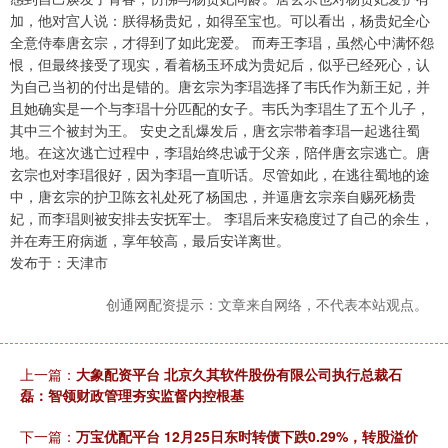
加，他对宫人说：朕得杨贵妃，如得至宝也。可以看出，杨贵妃全心
全意侍奉唐玄宗，才得到了如此宠爱。 而寿王李琩，虽然心中满怀怨
恨，但最终接受了现实，看着杨玉环成为贵妃后，似乎已经死心，认
为自己当初的付出是错的。唐玄宗为李琩选择了韦氏作为新王妃，并
且她确实是一个与李琩十分匹配的女子。韦氏为李琩生了五个儿子，
其中三个被封为王。 安史之乱爆发后，唐玄宗带着李琩一起逃往蜀
地。在这次逃亡过程中，李琩始终忠诚于父亲，陪伴唐玄宗逃亡。唐
玄宗也对李琩很好，因为李琩一直听话。尽管如此，在逃往蜀地的途
中，唐玄宗的护卫陈玄礼处死了杨国忠，并逼唐玄宗亲自赐死杨贵
妃，而李琩则被安排去安抚军士。 李琩后来安稳度过了自己的余生，
并在寿王府病逝，享年较高，最后安详离世。
发布于：天津市
创通网配资提示：文章来自网络，不代表本站观点。
上一篇：
大象配资平台 北京久其软件股份有限公司执行总裁石
磊：智领财政管理夯实监督内控根基
下一篇：
万宝优配平台 12月25日东时转债下跌0.29%，转股溢价