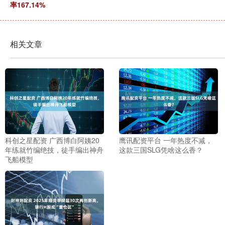
率167.14%
相关文章
科创之星配资 广西博白阿姨20
鹰讯配资平台 一年热度不减，
年练就竹编绝技，徒手编出神舟
这款三国SLG凭啥这么香？
飞船模型