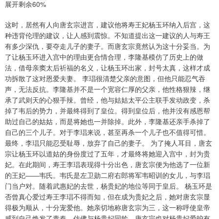
展开剩余60%
这时，居然有人向唐玄宗进言，建议他将寿王妃杨玉环纳入后宫，这
种违背伦理的建议，让人感到震惊。不知道提出这一建议的人与寿王
有多少深仇，要夺走儿子的妻子。而唐玄宗竟然认为这十分妥当。为
了让杨玉环进入宫中的理由更合情合理，李隆基模仿了历史上的做
法，借母亲窦太后祈福的名义，让杨玉环出家，封号太真，这样才成
功拆散了这对恩爱夫妻。 李琩很清楚父亲的意图，但他只能忍气吞
声，无法反抗。李隆基并不是一个宽容仁厚的父亲，他性格狠辣，继
承了武则天的心狠手辣。曾经，他与姑姑太平公主联手发动政变，杀
掉了韦后的势力，并最终得到了皇位。得到皇位后，他并没有感恩帮
助过自己的姑姑，而是将她也一并除掉。此外，李隆基还亲手杀掉了
自己的三个儿子。对于李琩来说，甚至再杀一个儿子也不值得可惜。
最终，李琩只能忍受耻辱，放弃了自己的妻子。 为了掩人耳目，唐玄
宗让杨玉环以道姑的身份度过了五年，才最终将她迎入宫中，封为贵
妃。在此期间，寿王李琩表现得十分出色，唐玄宗便为他选了一位新
的王妃——韦氏。韦氏是左卫勋二府右郎将军韦昭训的女儿，与李琩
门当户对。随着武惠妃的去世，杨贵妃的地位等同于皇后。 杨玉环是
否曾真心爱过寿王李琩不得而知，但在成为贵妃之后，她对唐玄宗显
得极为顺从，十分宠爱他。她亲切地称唐玄宗为三，这一称呼使皇帝
感到自己焕发了青春，仿佛与杨贵妃同龄。唐玄宗也对杨贵妃爱护有