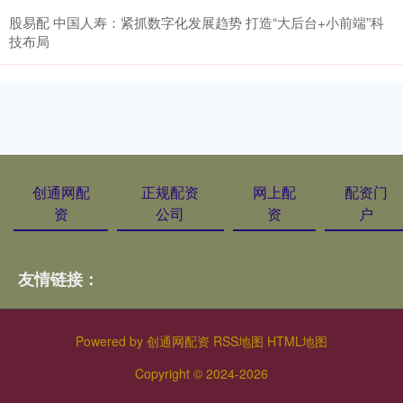
股易配 中国人寿：紧抓数字化发展趋势 打造“大后台+小前端”科
技布局
创通网配
正规配资
网上配
配资门
资
公司
资
户
友情链接：
Powered by
创通网配资
RSS地图
HTML地图
Copyright
© 2024-2026