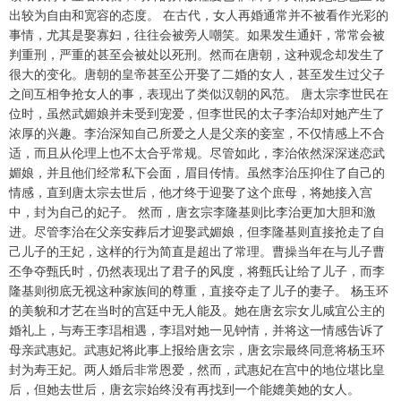
出较为自由和宽容的态度。 在古代，女人再婚通常并不被看作光彩的
事情，尤其是娶寡妇，往往会被旁人嘲笑。如果发生通奸，常常会被
判重刑，严重的甚至会被处以死刑。然而在唐朝，这种观念却发生了
很大的变化。唐朝的皇帝甚至公开娶了二婚的女人，甚至发生过父子
之间互相争抢女人的事，表现出了类似汉朝的风范。 唐太宗李世民在
位时，虽然武媚娘并未受到宠爱，但李世民的太子李治却对她产生了
浓厚的兴趣。李治深知自己所爱之人是父亲的妾室，不仅情感上不合
适，而且从伦理上也不太合乎常规。尽管如此，李治依然深深迷恋武
媚娘，并且他们经常私下会面，眉目传情。虽然李治压抑住了自己的
情感，直到唐太宗去世后，他才终于迎娶了这个庶母，将她接入宫
中，封为自己的妃子。 然而，唐玄宗李隆基则比李治更加大胆和激
进。尽管李治在父亲安葬后才迎娶武媚娘，但李隆基则直接抢走了自
己儿子的王妃，这样的行为简直是超出了常理。曹操当年在与儿子曹
丕争夺甄氏时，仍然表现出了君子的风度，将甄氏让给了儿子，而李
隆基则彻底无视这种家族间的尊重，直接夺走了儿子的妻子。 杨玉环
的美貌和才艺在当时的宫廷中无人能及。她在唐玄宗女儿咸宜公主的
婚礼上，与寿王李琩相遇，李琩对她一见钟情，并将这一情感告诉了
母亲武惠妃。武惠妃将此事上报给唐玄宗，唐玄宗最终同意将杨玉环
封为寿王妃。两人婚后非常恩爱，然而，武惠妃在宫中的地位堪比皇
后，但她去世后，唐玄宗始终没有再找到一个能媲美她的女人。