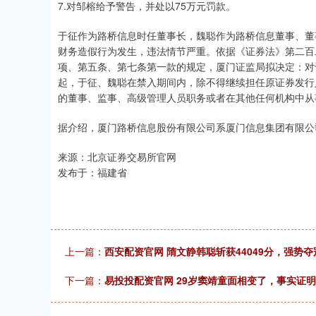
7.对邹榕给予警告，并处以75万元罚款。
于征作为路桥信息时任董事长，魏聪作为路桥信息董事、董
财务造假行为发生，违法情节严重。依据《证券法》第二百
项、第五条、第七条第一款的规定，厦门证监局拟决定：对
起，于征、魏聪在禁入期间内，除不得继续担任原证券发行
的董事、监事、高级管理人员职务或者在其他任何机构中从
据介绍，厦门路桥信息股份有限公司系厦门信息集团有限公
来源：北京证券交易所官网
发布于：福建省
上一篇：
西安配资官网 隋文静韩聪斩获44049分，强势
下一篇：
易投投配资官网 29岁窦靖童面相变了，事实证