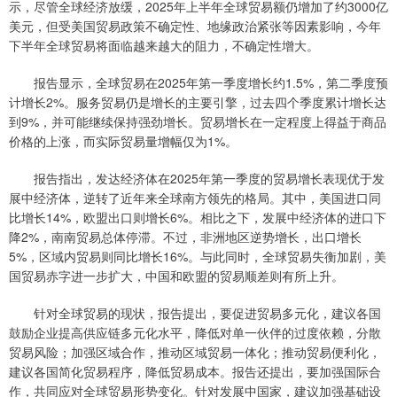
示，尽管全球经济放缓，2025年上半年全球贸易额仍增加了约3000亿
美元，但受美国贸易政策不确定性、地缘政治紧张等因素影响，今年
下半年全球贸易将面临越来越大的阻力，不确定性增大。
报告显示，全球贸易在2025年第一季度增长约1.5%，第二季度预
计增长2%。服务贸易仍是增长的主要引擎，过去四个季度累计增长达
到9%，并可能继续保持强劲增长。贸易增长在一定程度上得益于商品
价格的上涨，而实际贸易量增幅仅为1%。
报告指出，发达经济体在2025年第一季度的贸易增长表现优于发
展中经济体，逆转了近年来全球南方领先的格局。其中，美国进口同
比增长14%，欧盟出口则增长6%。相比之下，发展中经济体的进口下
降2%，南南贸易总体停滞。不过，非洲地区逆势增长，出口增长
5%，区域内贸易则同比增长16%。与此同时，全球贸易失衡加剧，美
国贸易赤字进一步扩大，中国和欧盟的贸易顺差则有所上升。
针对全球贸易的现状，报告提出，要促进贸易多元化，建议各国
鼓励企业提高供应链多元化水平，降低对单一伙伴的过度依赖，分散
贸易风险；加强区域合作，推动区域贸易一体化；推动贸易便利化，
建议各国简化贸易程序，降低贸易成本。报告还提出，要加强国际合
作，共同应对全球贸易形势变化。针对发展中国家，建议加强基础设