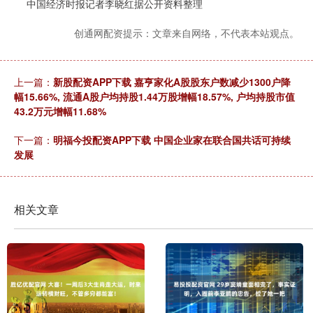
中国经济时报记者李晓红据公开资料整理
创通网配资提示：文章来自网络，不代表本站观点。
上一篇：
新股配资APP下载 嘉亨家化A股股东户数减少1300户降
幅15.66%, 流通A股户均持股1.44万股增幅18.57%, 户均持股市值
43.2万元增幅11.68%
下一篇：
明福今投配资APP下载 中国企业家在联合国共话可持续
发展
相关文章