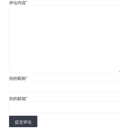
评论内容
*
你的昵称
*
你的邮箱
*
提交评论