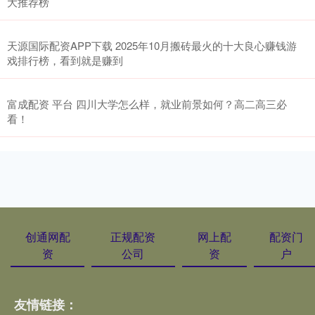
大推荐榜
天源国际配资APP下载 2025年10月搬砖最火的十大良心赚钱游
戏排行榜，看到就是赚到
富成配资 平台 四川大学怎么样，就业前景如何？高二高三必
看！
创通网配
正规配资
网上配
配资门
资
公司
资
户
友情链接：