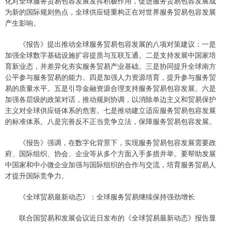
化对全球服务贸易包容发展发挥积极作用，促进服务贸易包容发展成
为新的国际规则热点，全球供应链重构正在对世界服务贸易包容发展
产生影响。
《报告》提出推动全球服务贸易包容发展的八项对策建议：一是
加强全球数字基础设施扩容提质与互联互通。二是支持发展中国家培
育新业态，并差异化夯实服务贸易产业基础。三是协同提升全球南方
公平参与服务贸易的能力。四是加强人力资源培育，提升参与服务贸
易的质量水平。五是引导金融资源合理支持服务贸易包容发展。六是
加强各层级的政策对话，推动规则协调，以消除单边主义和贸易保护
主义对全球供应链体系的危害。七是推动建立适应服务贸易包容发展
的标准体系。八是完善反不正当竞争立法，保障服务贸易包容发展。
《报告》强调，在数字化背景下，实现服务贸易包容发展需要政
府、国际组织、协会、企业等从多个方面入手多措并举。要帮助发展
中国家和中小微企业加强与国际组织的合作与交流，培育服务贸易人
才提升国际竞争力。
《全球贸易最新动态》：全球服务贸易继续保持强劲增长
联合国贸易和发展会议近日发布的《全球贸易最新动态》报告显