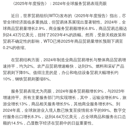
《2025年年度报告》：2024年全球服务贸易表现亮眼
近日，世界贸易组织(WTO)发布的《2025年年度报告》指出，尽
管全球经济面临多重挑战，但贸易体系展现出显著韧性。2024年，全
球商品贸易量增长2.9%，商业服务贸易额增长6.8%，商品贸易总额达
到24.43万亿美元，扭转了2023年4%的跌幅。然而，受新关税政策和
贸易不确定性的影响，WTO已将2025年商品贸易量增长预期下调至
0.2%的收缩。
在贸易结构方面，2024年制造业商品贸易增长与整体商品贸易增
速持平，均为2%。农产品贸易增速略快，达到3%。燃料和采矿产品
贸易则下降5%。值得注意的是，办公和电信设备贸易大幅增长约
10%，钢铁贸易则萎缩6%。
服务贸易表现尤为亮眼，2024年服务贸易额增长9%，与2023年
增速持平。所有主要服务部门均实现增长，其中，运输业增长8%，旅
游业增长13%，商品相关服务增长5%，其他商业服务增长8%。到
2024年底，全球旅游业入境人数已恢复至疫情前水平的99%。数字交
付服务出口增长8.3%，达到4.64万亿美元，占全球商品和服务出口总
额的14.5%，凸显数字经济在贸易中的日益重要性。