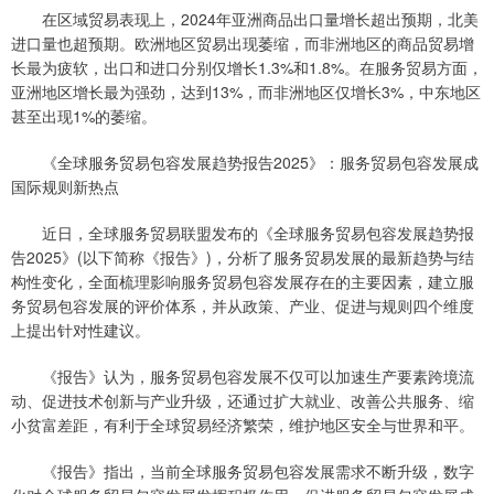
在区域贸易表现上，2024年亚洲商品出口量增长超出预期，北美
进口量也超预期。欧洲地区贸易出现萎缩，而非洲地区的商品贸易增
长最为疲软，出口和进口分别仅增长1.3%和1.8%。在服务贸易方面，
亚洲地区增长最为强劲，达到13%，而非洲地区仅增长3%，中东地区
甚至出现1%的萎缩。
《全球服务贸易包容发展趋势报告2025》：服务贸易包容发展成
国际规则新热点
近日，全球服务贸易联盟发布的《全球服务贸易包容发展趋势报
告2025》(以下简称《报告》)，分析了服务贸易发展的最新趋势与结
构性变化，全面梳理影响服务贸易包容发展存在的主要因素，建立服
务贸易包容发展的评价体系，并从政策、产业、促进与规则四个维度
上提出针对性建议。
《报告》认为，服务贸易包容发展不仅可以加速生产要素跨境流
动、促进技术创新与产业升级，还通过扩大就业、改善公共服务、缩
小贫富差距，有利于全球贸易经济繁荣，维护地区安全与世界和平。
《报告》指出，当前全球服务贸易包容发展需求不断升级，数字