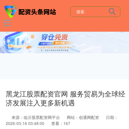
黑龙江股票配资官网 服务贸易为全球经
济发展注入更多新机遇
来源：临沂股票配资网平台
网站：创通网配资
日期：
2026-03-16 03:48:00
查看：167