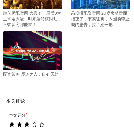
胜亿优配官网 大喜！一周后3大
易投投配资官网 29岁窦靖童面
生肖走大运，时来运转横财旺，
相变了，事实证明，入圈前李亚
不管多穷都能富！
鹏的忠告，拉了她一把
配资策略 厚道之人，自有天助
相关评论
本文评分
*