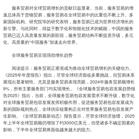
服务贸易对全球贸易增长的贡献日益显著。当前，服务贸易的增
速总体高于货物贸易，服务贸易在全球贸易中的比重也不断上升。多
家国际机构、研究院等的研究表明，服务贸易已成为世界经济增长的
新引擎。与此同时，得益于数字化和智能化技术的赋能，中国的服务
贸易已迈入高质量发展的新阶段，服务贸易结构不断提质升级，多元
化、高质量的“中国服务”加速走向世界。
全球服务贸易呈现强劲增长趋势
阅读提示：服务贸易正逐渐成为推动全球贸易增长的关键动力。
《2025年年度报告》指出，尽管全球经济面临多重挑战，但贸易体系
展现出显著韧性。尤其是服务贸易表现亮眼，2024年服务贸易额增长
9%，所有主要服务部门均实现增长。《全球服务贸易包容发展趋势报
告2025》指出，当前，全球服务贸易包容发展需求不断升级，数字化
对全球服务贸易包容发展发挥积极作用，促进服务贸易包容发展成为
新的国际规则热点，全球供应链重构正在对世界服务贸易包容发展产
生影响。《全球贸易最新动态》报告显示，尽管全球经济放缓，2025
年上半年全球贸易额仍增加了约3000亿美元，但受诸多不确定因素的
影响，下半年全球贸易将面临越来越大的阻力。