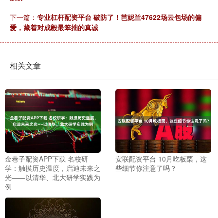
下一篇：
专业杠杆配资平台 破防了！芭妮兰47622场云包场的偏
爱，藏着对成毅最笨拙的真诚
相关文章
金巷子配资APP下载 名校研
安联配资平台 10月吃板栗，这
学：触摸历史温度，启迪未来之
些细节你注意了吗？
光——以清华、北大研学实践为
例