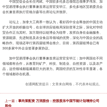
中国贸促会会长任鸿斌、中国驻多伦多总领馆总领事罗伟东、加
中贸易理事会执行董事兼首席运营官安毕江、多伦多地区贸易委员会
会长兼首席执行官格尔森等出席论坛并致辞。
论坛上，加拿大工商界一致认为，看好四中全会释放的中国主动
扩大开放的积极信号，在全球供应链格局深刻变革之际，深化对华经
贸合作正当其时。加方期待以链博会为纽带，发挥自身在金融服务、
资源能源、先进制造及农业食品等领域的优势，深化与中国企业的战
略协作。现场还举行第四届链博会推介。目前，第四届链博会已有
300多家中外企业签署参展协议。
加中贸易理事会执行董事兼首席运营官安毕江：加中两国在不同
领域都有合作，从教育到矿产、科技、制造业、自然资源，以及农产
品，这些领域都蕴藏着巨大的潜力。两国经济的互补性非常显著，各
个领域都存在机遇。
创通网配资提示：文章来自网络，不代表本站观点。
上一篇：
掌尚策配资 万润股份：控股股东中国节能计划增持公司
股份