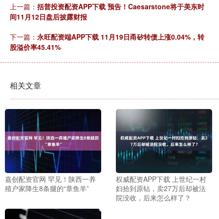
上一篇：
括普投资配资APP下载 预告！Caesarstone将于美东时
间11月12日盘后披露财报
下一篇：
永旺配资端APP下载 11月19日甬矽转债上涨0.04%，转
股溢价率45.41%
相关文章
嘉创配资官网 罕见！陕西一养
权威配资APP下载 上世纪一村
殖户家降生8条腿的“章鱼羊”
妇拾到原钻，卖27万后却被法
院没收，后来怎么样了？