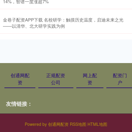
14%，智谱一度涨超7%
金巷子配资APP下载 名校研学：触摸历史温度，启迪未来之光
——以清华、北大研学实践为例
创通网配
正规配资
网上配
配资门
资
公司
资
户
友情链接：
Powered by
创通网配资
RSS地图
HTML地图